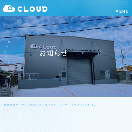
MENU
D
U
お知らせ
O
L
C
株式会社クラウド
>
お知らせ
>
ダイキン パッケージエアコン価格改定