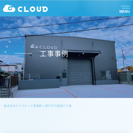
MENU
D
U
工事事例
O
L
C
株式会社クラウド
>
工事事例
>
神戸市TV壁掛け工事